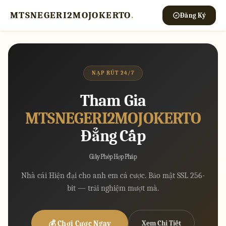
MTSNEGERI2MOJOKERTO
.
Đăng Ký
NẠP RÚT 24/7
Tham Gia
MTSNEGERI2MOJOKERTO
Đẳng Cấp
Giấy Phép Hợp Pháp
Nhà cái Hiện đại cho anh em cá cược. Bảo mật SSL 256-
bit — trải nghiệm mượt mà.
💰 Chơi Cược Ngay
Xem Chi Tiết