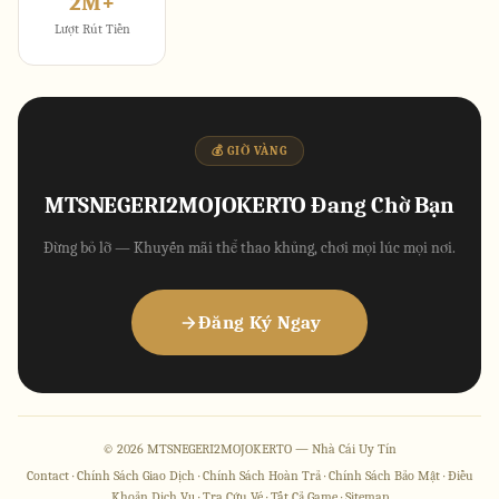
2M+
Lượt Rút Tiền
💰 GIỜ VÀNG
MTSNEGERI2MOJOKERTO Đang Chờ Bạn
Đừng bỏ lỡ — Khuyến mãi thể thao khủng, chơi mọi lúc mọi nơi.
Đăng Ký Ngay
© 2026 MTSNEGERI2MOJOKERTO — Nhà Cái Uy Tín
Contact
·
Chính Sách Giao Dịch
·
Chính Sách Hoàn Trả
·
Chính Sách Bảo Mật
·
Điều
Khoản Dịch Vụ
·
Tra Cứu Vé
·
Tất Cả Game
·
Sitemap