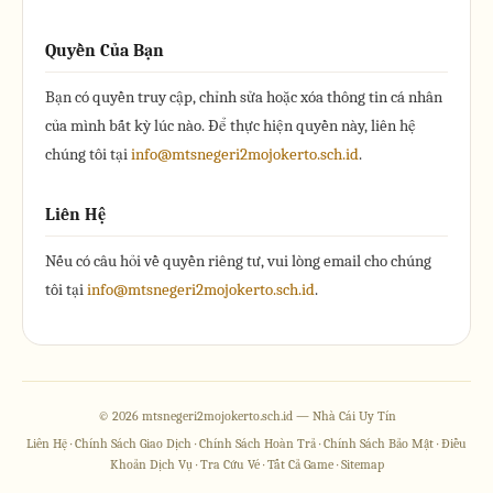
Quyền Của Bạn
Bạn có quyền truy cập, chỉnh sửa hoặc xóa thông tin cá nhân
của mình bất kỳ lúc nào. Để thực hiện quyền này, liên hệ
chúng tôi tại
info@mtsnegeri2mojokerto.sch.id
.
Liên Hệ
Nếu có câu hỏi về quyền riêng tư, vui lòng email cho chúng
tôi tại
info@mtsnegeri2mojokerto.sch.id
.
© 2026 mtsnegeri2mojokerto.sch.id — Nhà Cái Uy Tín
Liên Hệ
·
Chính Sách Giao Dịch
·
Chính Sách Hoàn Trả
·
Chính Sách Bảo Mật
·
Điều
Khoản Dịch Vụ
·
Tra Cứu Vé
·
Tất Cả Game
·
Sitemap