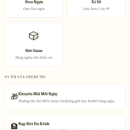
Đua Ngựa
Xổ Số
Cược đua ngựa
Loto, keno, 1 ăn 99
🎲
Slot Game
Hàng nghìn slot đỉnh cao
UY TÍN CỦA CHÚNG TÔI
Khuyến Mãi Mỗi Ngày
🎁
Thưởng tân thủ 100%, hoàn trả không giới hạn, freebet hàng ngày.
Nạp Rút Đa Kênh
🏦