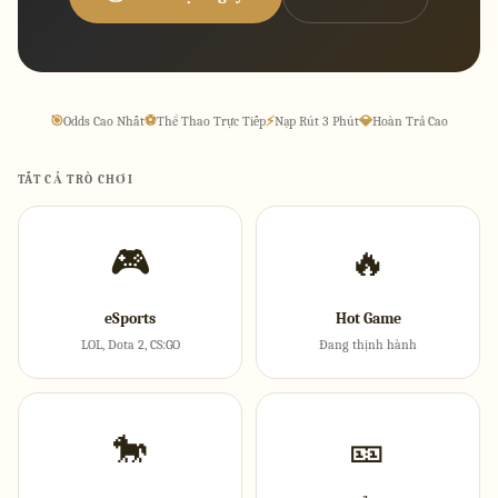
🎯
Odds Cao Nhất
⚽
Thể Thao Trực Tiếp
⚡
Nạp Rút 3 Phút
💎
Hoàn Trả Cao
TẤT CẢ TRÒ CHƠI
🎮
🔥
eSports
Hot Game
LOL, Dota 2, CS:GO
Đang thịnh hành
🐎
🎫