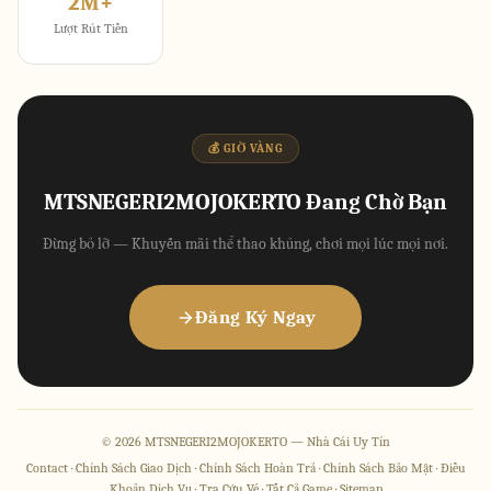
2M+
Lượt Rút Tiền
💰 GIỜ VÀNG
MTSNEGERI2MOJOKERTO Đang Chờ Bạn
Đừng bỏ lỡ — Khuyến mãi thể thao khủng, chơi mọi lúc mọi nơi.
Đăng Ký Ngay
© 2026 MTSNEGERI2MOJOKERTO — Nhà Cái Uy Tín
Contact
·
Chính Sách Giao Dịch
·
Chính Sách Hoàn Trả
·
Chính Sách Bảo Mật
·
Điều
Khoản Dịch Vụ
·
Tra Cứu Vé
·
Tất Cả Game
·
Sitemap