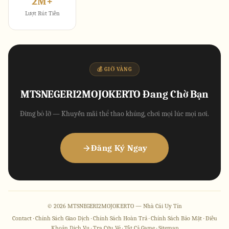
2M+
Lượt Rút Tiền
💰 GIỜ VÀNG
MTSNEGERI2MOJOKERTO Đang Chờ Bạn
Đừng bỏ lỡ — Khuyến mãi thể thao khủng, chơi mọi lúc mọi nơi.
Đăng Ký Ngay
© 2026 MTSNEGERI2MOJOKERTO — Nhà Cái Uy Tín
Contact
·
Chính Sách Giao Dịch
·
Chính Sách Hoàn Trả
·
Chính Sách Bảo Mật
·
Điều
Khoản Dịch Vụ
·
Tra Cứu Vé
·
Tất Cả Game
·
Sitemap