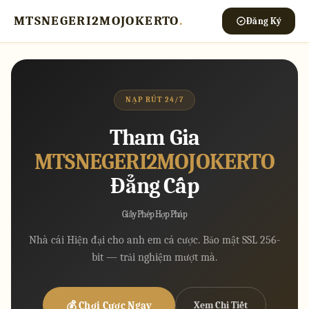
MTSNEGERI2MOJOKERTO
.
Đăng Ký
NẠP RÚT 24/7
Tham Gia
MTSNEGERI2MOJOKERTO
Đẳng Cấp
Giấy Phép Hợp Pháp
Nhà cái Hiện đại cho anh em cá cược. Bảo mật SSL 256-
bit — trải nghiệm mượt mà.
💰 Chơi Cược Ngay
Xem Chi Tiết