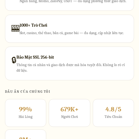
Ngân hàng, Momo, ZaloPay, USDT — đa dạng phương thức giao dịch.
1000+ Trò Chơi
🎰
Slot, casino, thể thao, bắn cá, game bài — đa dạng, cập nhật liên tục.
Bảo Mật SSL 256-bit
🔒
Thông tin cá nhân và giao dịch được mã hóa tuyệt đối. Không lo rò rỉ
dữ liệu.
DẤU ẤN CỦA CHÚNG TÔI
99%
679K+
4.8/5
Hài Lòng
Người Chơi
Tiêu Chuẩn