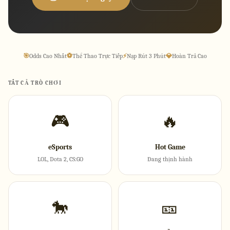
🎯
Odds Cao Nhất
⚽
Thể Thao Trực Tiếp
⚡
Nạp Rút 3 Phút
💎
Hoàn Trả Cao
TẤT CẢ TRÒ CHƠI
🎮
🔥
eSports
Hot Game
LOL, Dota 2, CS:GO
Đang thịnh hành
🐎
🎫