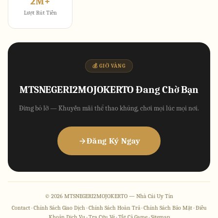
2M+
Lượt Rút Tiền
💰 GIỜ VÀNG
MTSNEGERI2MOJOKERTO Đang Chờ Bạn
Đừng bỏ lỡ — Khuyến mãi thể thao khủng, chơi mọi lúc mọi nơi.
Đăng Ký Ngay
© 2026 MTSNEGERI2MOJOKERTO — Nhà Cái Uy Tín
Contact
·
Chính Sách Giao Dịch
·
Chính Sách Hoàn Trả
·
Chính Sách Bảo Mật
·
Điều
Khoản Dịch Vụ
·
Tra Cứu Vé
·
Tất Cả Game
·
Sitemap