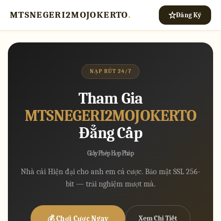
MTSNEGERI2MOJOKERTO
.
Đăng Ký
NẠP RÚT 24/7
Tham Gia
MTSNEGERI2MOJOKERTO
Đẳng Cấp
Giấy Phép Hợp Pháp
Nhà cái Hiện đại cho anh em cá cược. Bảo mật SSL 256-
bit — trải nghiệm mượt mà.
💰 Chơi Cược Ngay
Xem Chi Tiết