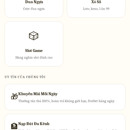
Đua Ngựa
Xổ Số
Cược đua ngựa
Loto, keno, 1 ăn 99
🎲
Slot Game
Hàng nghìn slot đỉnh cao
UY TÍN CỦA CHÚNG TÔI
Khuyến Mãi Mỗi Ngày
🎁
Thưởng tân thủ 100%, hoàn trả không giới hạn, freebet hàng ngày.
Nạp Rút Đa Kênh
🏦