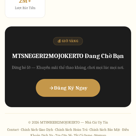
2M+
Lượt Rút Tiền
💰 GIỜ VÀNG
MTSNEGERI2MOJOKERTO Đang Chờ Bạn
Đừng bỏ lỡ — Khuyến mãi thể thao khủng, chơi mọi lúc mọi nơi.
Đăng Ký Ngay
© 2026 MTSNEGERI2MOJOKERTO — Nhà Cái Uy Tín
Contact
·
Chính Sách Giao Dịch
·
Chính Sách Hoàn Trả
·
Chính Sách Bảo Mật
·
Điều
Khoản Dịch Vụ
·
Tra Cứu Vé
·
Tất Cả Game
·
Sitemap