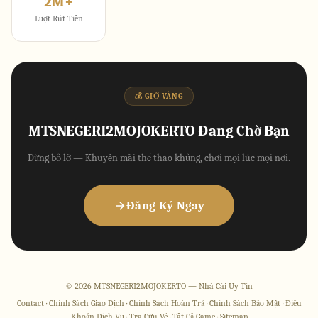
2M+
Lượt Rút Tiền
💰 GIỜ VÀNG
MTSNEGERI2MOJOKERTO Đang Chờ Bạn
Đừng bỏ lỡ — Khuyến mãi thể thao khủng, chơi mọi lúc mọi nơi.
Đăng Ký Ngay
© 2026 MTSNEGERI2MOJOKERTO — Nhà Cái Uy Tín
Contact
·
Chính Sách Giao Dịch
·
Chính Sách Hoàn Trả
·
Chính Sách Bảo Mật
·
Điều
Khoản Dịch Vụ
·
Tra Cứu Vé
·
Tất Cả Game
·
Sitemap