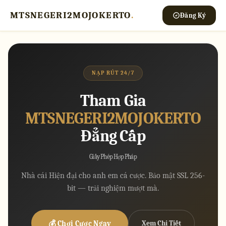
MTSNEGERI2MOJOKERTO
.
Đăng Ký
NẠP RÚT 24/7
Tham Gia
MTSNEGERI2MOJOKERTO
Đẳng Cấp
Giấy Phép Hợp Pháp
Nhà cái Hiện đại cho anh em cá cược. Bảo mật SSL 256-
bit — trải nghiệm mượt mà.
💰 Chơi Cược Ngay
Xem Chi Tiết