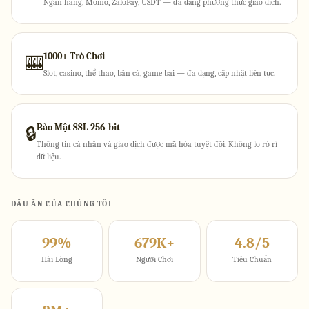
Ngân hàng, Momo, ZaloPay, USDT — đa dạng phương thức giao dịch.
1000+ Trò Chơi
🎰
Slot, casino, thể thao, bắn cá, game bài — đa dạng, cập nhật liên tục.
Bảo Mật SSL 256-bit
🔒
Thông tin cá nhân và giao dịch được mã hóa tuyệt đối. Không lo rò rỉ
dữ liệu.
DẤU ẤN CỦA CHÚNG TÔI
99%
679K+
4.8/5
Hài Lòng
Người Chơi
Tiêu Chuẩn