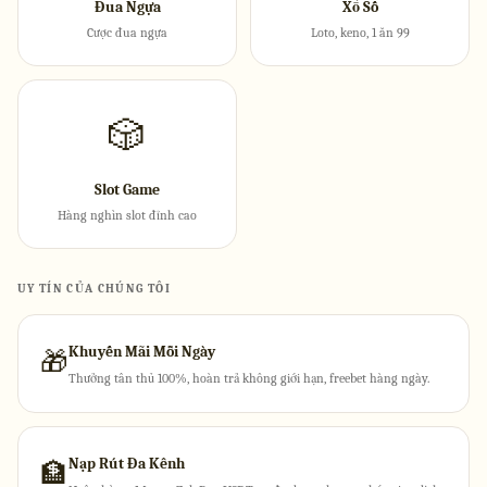
Đua Ngựa
Xổ Số
Cược đua ngựa
Loto, keno, 1 ăn 99
🎲
Slot Game
Hàng nghìn slot đỉnh cao
UY TÍN CỦA CHÚNG TÔI
Khuyến Mãi Mỗi Ngày
🎁
Thưởng tân thủ 100%, hoàn trả không giới hạn, freebet hàng ngày.
Nạp Rút Đa Kênh
🏦