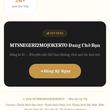
2M+
Lượt Rút Tiền
💰 GIỜ VÀNG
MTSNEGERI2MOJOKERTO Đang Chờ Bạn
Đừng bỏ lỡ — Khuyến mãi thể thao khủng, chơi mọi lúc mọi nơi.
Đăng Ký Ngay
© 2026 MTSNEGERI2MOJOKERTO — Nhà Cái Uy Tín
Contact
·
Chính Sách Giao Dịch
·
Chính Sách Hoàn Trả
·
Chính Sách Bảo Mật
·
Điều
Khoản Dịch Vụ
·
Tra Cứu Vé
·
Tất Cả Game
·
Sitemap