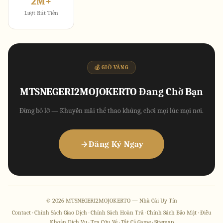
2M+
Lượt Rút Tiền
💰 GIỜ VÀNG
MTSNEGERI2MOJOKERTO Đang Chờ Bạn
Đừng bỏ lỡ — Khuyến mãi thể thao khủng, chơi mọi lúc mọi nơi.
Đăng Ký Ngay
© 2026 MTSNEGERI2MOJOKERTO — Nhà Cái Uy Tín
Contact
·
Chính Sách Giao Dịch
·
Chính Sách Hoàn Trả
·
Chính Sách Bảo Mật
·
Điều
Khoản Dịch Vụ
·
Tra Cứu Vé
·
Tất Cả Game
·
Sitemap