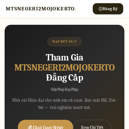
MTSNEGERI2MOJOKERTO
.
Đăng Ký
NẠP RÚT 24/7
Tham Gia
MTSNEGERI2MOJOKERTO
Đẳng Cấp
Giấy Phép Hợp Pháp
Nhà cái Hiện đại cho anh em cá cược. Bảo mật SSL 256-
bit — trải nghiệm mượt mà.
💰 Chơi Cược Ngay
Xem Chi Tiết