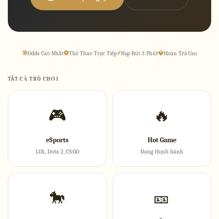
🎯
Odds Cao Nhất
⚽
Thể Thao Trực Tiếp
⚡
Nạp Rút 3 Phút
💎
Hoàn Trả Cao
TẤT CẢ TRÒ CHƠI
🎮
🔥
eSports
Hot Game
LOL, Dota 2, CS:GO
Đang thịnh hành
🐎
🎫