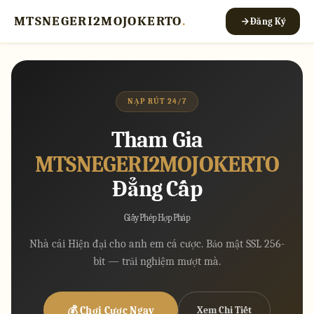
MTSNEGERI2MOJOKERTO
.
Đăng Ký
NẠP RÚT 24/7
Tham Gia
MTSNEGERI2MOJOKERTO
Đẳng Cấp
Giấy Phép Hợp Pháp
Nhà cái Hiện đại cho anh em cá cược. Bảo mật SSL 256-
bit — trải nghiệm mượt mà.
💰 Chơi Cược Ngay
Xem Chi Tiết