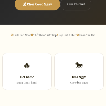
💰 Chơi Cược Ngay
Xem Chi Tiết
🎯
Odds Cao Nhất
⚽
Thể Thao Trực Tiếp
⚡
Nạp Rút 3 Phút
💎
Hoàn Trả Cao
🔥
🐎
Hot Game
Đua Ngựa
Đang thịnh hành
Cược đua ngựa