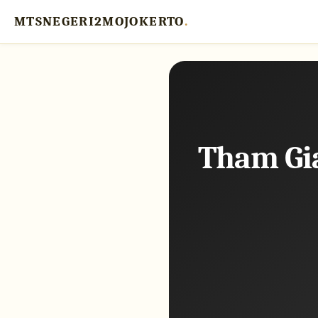
MTSNEGERI2MOJOKERTO
.
Tham Gi