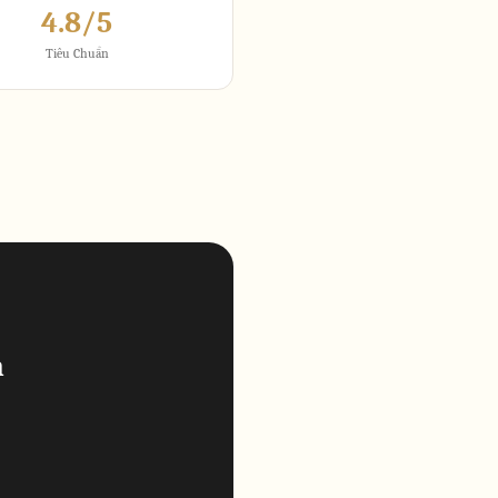
4.8/5
Tiêu Chuẩn
n