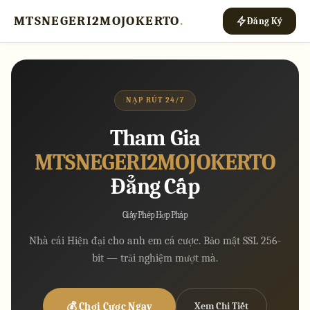
MTSNEGERI2MOJOKERTO
.
Đăng Ký
NẠP RÚT 24/7
Tham Gia
MTSNEGERI2MOJOKERTO
Đẳng Cấp
Giấy Phép Hợp Pháp
Nhà cái Hiện đại cho anh em cá cược. Bảo mật SSL 256-
bit — trải nghiệm mượt mà.
💰 Chơi Cược Ngay
Xem Chi Tiết