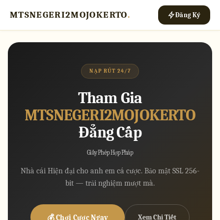
MTSNEGERI2MOJOKERTO
.
Đăng Ký
NẠP RÚT 24/7
Tham Gia
MTSNEGERI2MOJOKERTO
Đẳng Cấp
Giấy Phép Hợp Pháp
Nhà cái Hiện đại cho anh em cá cược. Bảo mật SSL 256-
bit — trải nghiệm mượt mà.
💰 Chơi Cược Ngay
Xem Chi Tiết