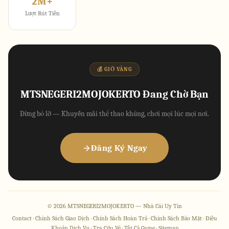
2M+
Lượt Rút Tiền
💰 GIỜ VÀNG
MTSNEGERI2MOJOKERTO Đang Chờ Bạn
Đừng bỏ lỡ — Khuyến mãi thể thao khủng, chơi mọi lúc mọi nơi.
Đăng Ký Ngay
© 2026 MTSNEGERI2MOJOKERTO — Nhà Cái Uy Tín
Contact
·
Chính Sách Giao Dịch
·
Chính Sách Hoàn Trả
·
Chính Sách Bảo Mật
·
Điều
Khoản Dịch Vụ
·
Tra Cứu Vé
·
Tất Cả Game
·
Sitemap