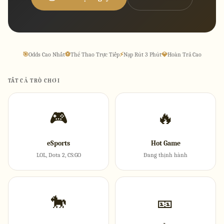
🎯
Odds Cao Nhất
⚽
Thể Thao Trực Tiếp
⚡
Nạp Rút 3 Phút
💎
Hoàn Trả Cao
TẤT CẢ TRÒ CHƠI
🎮
🔥
eSports
Hot Game
LOL, Dota 2, CS:GO
Đang thịnh hành
🐎
🎫