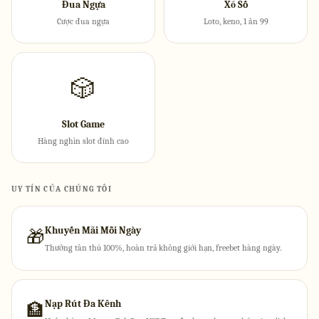
Đua Ngựa
Xổ Số
Cược đua ngựa
Loto, keno, 1 ăn 99
🎲
Slot Game
Hàng nghìn slot đỉnh cao
UY TÍN CỦA CHÚNG TÔI
Khuyến Mãi Mỗi Ngày
🎁
Thưởng tân thủ 100%, hoàn trả không giới hạn, freebet hàng ngày.
Nạp Rút Đa Kênh
🏦