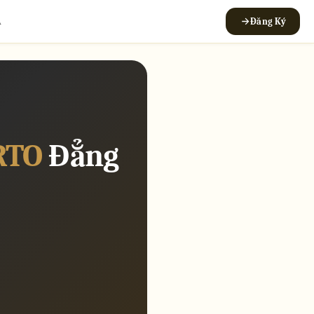
Á
Đăng Ký
RTO
Đẳng