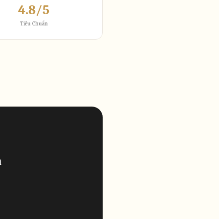
4.8/5
Tiêu Chuẩn
n