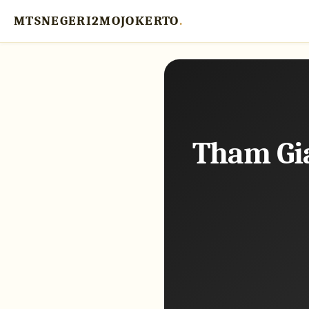
MTSNEGERI2MOJOKERTO
.
Tham Gi