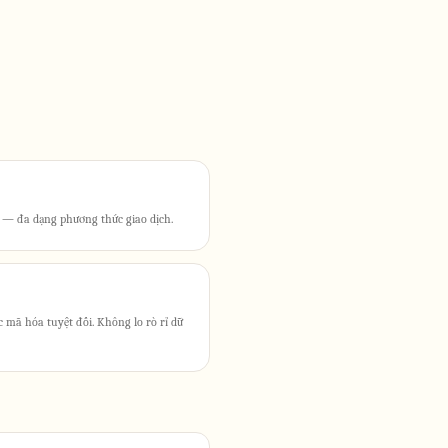
— đa dạng phương thức giao dịch.
 mã hóa tuyệt đối. Không lo rò rỉ dữ