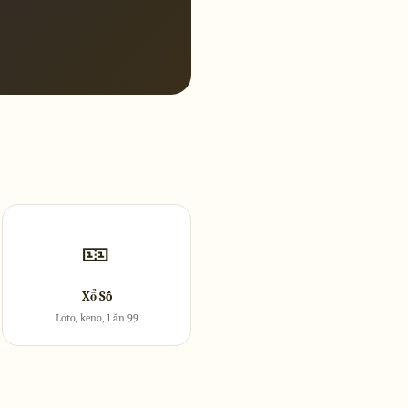
🎫
Xổ Số
Loto, keno, 1 ăn 99