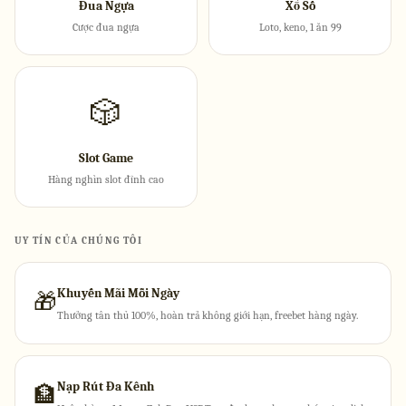
Đua Ngựa
Xổ Số
Cược đua ngựa
Loto, keno, 1 ăn 99
🎲
Slot Game
Hàng nghìn slot đỉnh cao
UY TÍN CỦA CHÚNG TÔI
Khuyến Mãi Mỗi Ngày
🎁
Thưởng tân thủ 100%, hoàn trả không giới hạn, freebet hàng ngày.
Nạp Rút Đa Kênh
🏦