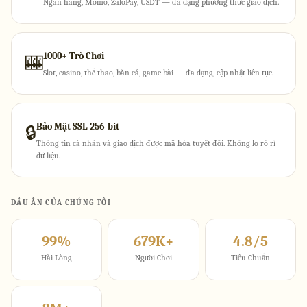
Ngân hàng, Momo, ZaloPay, USDT — đa dạng phương thức giao dịch.
1000+ Trò Chơi
🎰
Slot, casino, thể thao, bắn cá, game bài — đa dạng, cập nhật liên tục.
Bảo Mật SSL 256-bit
🔒
Thông tin cá nhân và giao dịch được mã hóa tuyệt đối. Không lo rò rỉ
dữ liệu.
DẤU ẤN CỦA CHÚNG TÔI
99%
679K+
4.8/5
Hài Lòng
Người Chơi
Tiêu Chuẩn