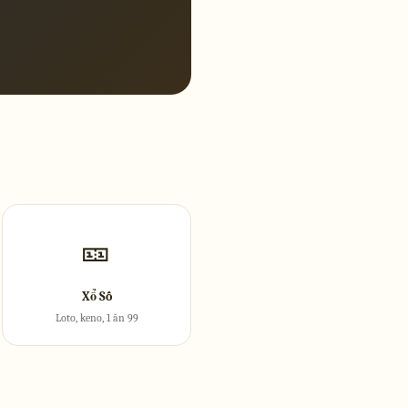
🎫
Xổ Số
Loto, keno, 1 ăn 99