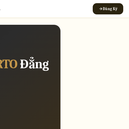
Á
Đăng Ký
RTO
Đẳng