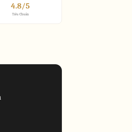
4.8/5
Tiêu Chuẩn
n