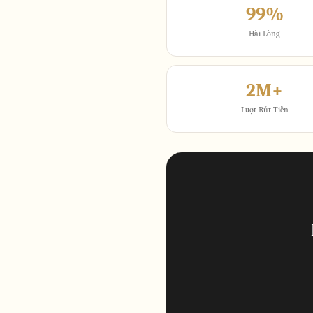
99%
Hài Lòng
2M+
Lượt Rút Tiền