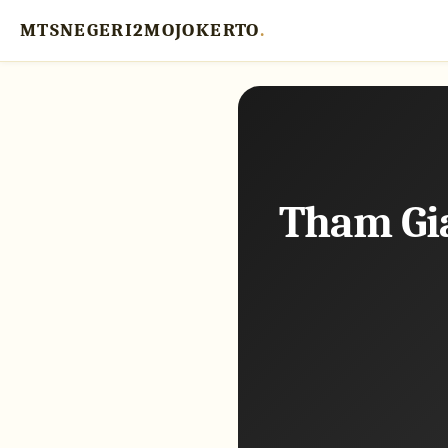
MTSNEGERI2MOJOKERTO
.
Tham Gi