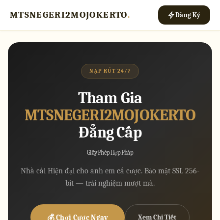
MTSNEGERI2MOJOKERTO
.
Đăng Ký
NẠP RÚT 24/7
Tham Gia
MTSNEGERI2MOJOKERTO
Đẳng Cấp
Giấy Phép Hợp Pháp
Nhà cái Hiện đại cho anh em cá cược. Bảo mật SSL 256-
bit — trải nghiệm mượt mà.
💰 Chơi Cược Ngay
Xem Chi Tiết