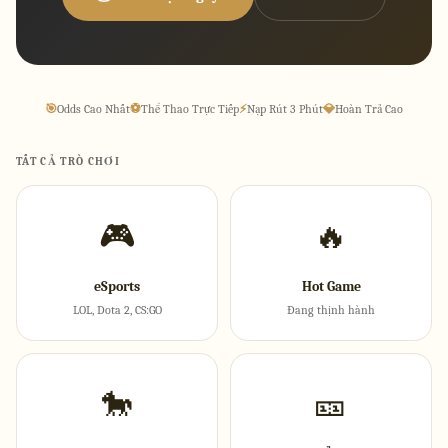
🎯
Odds Cao Nhất
⚽
Thể Thao Trực Tiếp
⚡
Nạp Rút 3 Phút
💎
Hoàn Trả Cao
TẤT CẢ TRÒ CHƠI
🎮
🔥
eSports
Hot Game
LOL, Dota 2, CS:GO
Đang thịnh hành
🐎
🎫