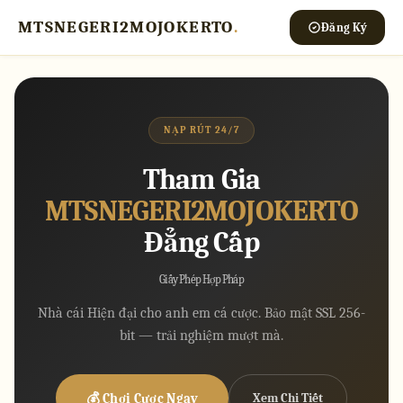
MTSNEGERI2MOJOKERTO
.
Đăng Ký
NẠP RÚT 24/7
Tham Gia
MTSNEGERI2MOJOKERTO
Đẳng Cấp
Giấy Phép Hợp Pháp
Nhà cái Hiện đại cho anh em cá cược. Bảo mật SSL 256-
bit — trải nghiệm mượt mà.
💰 Chơi Cược Ngay
Xem Chi Tiết