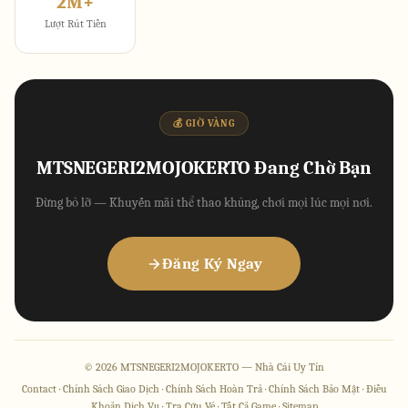
2M+
Lượt Rút Tiền
💰 GIỜ VÀNG
MTSNEGERI2MOJOKERTO Đang Chờ Bạn
Đừng bỏ lỡ — Khuyến mãi thể thao khủng, chơi mọi lúc mọi nơi.
Đăng Ký Ngay
© 2026 MTSNEGERI2MOJOKERTO — Nhà Cái Uy Tín
Contact
·
Chính Sách Giao Dịch
·
Chính Sách Hoàn Trả
·
Chính Sách Bảo Mật
·
Điều
Khoản Dịch Vụ
·
Tra Cứu Vé
·
Tất Cả Game
·
Sitemap