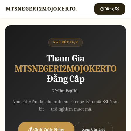
MTSNEGERI2MOJOKERTO
.
Đăng Ký
NẠP RÚT 24/7
Tham Gia
MTSNEGERI2MOJOKERTO
Đẳng Cấp
Giấy Phép Hợp Pháp
Nhà cái Hiện đại cho anh em cá cược. Bảo mật SSL 256-
bit — trải nghiệm mượt mà.
💰 Chơi Cược Ngay
Xem Chi Tiết