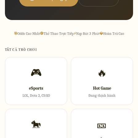
🎯
Odds Cao Nhất
⚽
Thể Thao Trực Tiếp
⚡
Nạp Rút 3 Phút
💎
Hoàn Trả Cao
TẤT CẢ TRÒ CHƠI
🎮
🔥
eSports
Hot Game
LOL, Dota 2, CS:GO
Đang thịnh hành
🐎
🎫