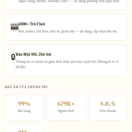
Ngân hàng, Momo, ZaloPay, USDT — đa dạng phương thức giao dịch.
1000+ Trò Chơi
🎰
Slot, casino, thể thao, bắn cá, game bài — đa dạng, cập nhật liên tục.
Bảo Mật SSL 256-bit
🔒
Thông tin cá nhân và giao dịch được mã hóa tuyệt đối. Không lo rò rỉ
dữ liệu.
DẤU ẤN CỦA CHÚNG TÔI
99%
679K+
4.8/5
Hài Lòng
Người Chơi
Tiêu Chuẩn