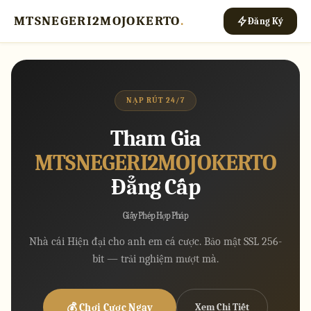
MTSNEGERI2MOJOKERTO
.
Đăng Ký
NẠP RÚT 24/7
Tham Gia
MTSNEGERI2MOJOKERTO
Đẳng Cấp
Giấy Phép Hợp Pháp
Nhà cái Hiện đại cho anh em cá cược. Bảo mật SSL 256-
bit — trải nghiệm mượt mà.
💰 Chơi Cược Ngay
Xem Chi Tiết