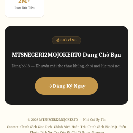
2M+
Lượt Rút Tiền
💰 GIỜ VÀNG
MTSNEGERI2MOJOKERTO Đang Chờ Bạn
Đừng bỏ lỡ — Khuyến mãi thể thao khủng, chơi mọi lúc mọi nơi.
Đăng Ký Ngay
© 2026 MTSNEGERI2MOJOKERTO — Nhà Cái Uy Tín
Contact
·
Chính Sách Giao Dịch
·
Chính Sách Hoàn Trả
·
Chính Sách Bảo Mật
·
Điều
Khoản Dịch Vụ
·
Tra Cứu Vé
·
Tất Cả Game
·
Sitemap