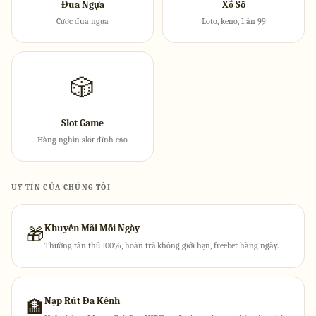
Đua Ngựa
Xổ Số
Cược đua ngựa
Loto, keno, 1 ăn 99
🎲
Slot Game
Hàng nghìn slot đỉnh cao
UY TÍN CỦA CHÚNG TÔI
Khuyến Mãi Mỗi Ngày
🎁
Thưởng tân thủ 100%, hoàn trả không giới hạn, freebet hàng ngày.
Nạp Rút Đa Kênh
🏦