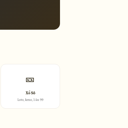
🎫
Xổ Số
Loto, keno, 1 ăn 99