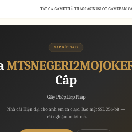
TẤT CẢ GAME
THỂ THAO
CASINO
SLOT GAME
BẮN C
NẠP RÚT 24/7
a
MTSNEGERI2MOJOKE
Cấp
Giấy Phép Hợp Pháp
Nhà cái Hiện đại cho anh em cá cược. Bảo mật SSL 256-bit —
trải nghiệm mượt mà.