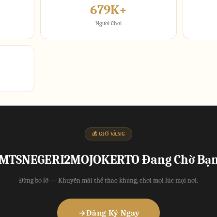
679K+
Người Chơi
💰 GIỜ VÀNG
MTSNEGERI2MOJOKERTO Đang Chờ Bạ
Đừng bỏ lỡ — Khuyến mãi thể thao khủng, chơi mọi lúc mọi nơi.
Đăng Ký Ngay