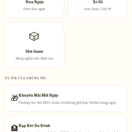
Đua Ngựa
Xổ Số
Cược đua ngựa
Loto, keno, 1 ăn 99
🎲
Slot Game
Hàng nghìn slot đỉnh cao
UY TÍN CỦA CHÚNG TÔI
Khuyến Mãi Mỗi Ngày
🎁
Thưởng tân thủ 100%, hoàn trả không giới hạn, freebet hàng ngày.
Nạp Rút Đa Kênh
🏦