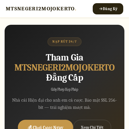
MTSNEGERI2MOJOKERTO
.
Đăng Ký
NẠP RÚT 24/7
Tham Gia
MTSNEGERI2MOJOKERTO
Đẳng Cấp
Giấy Phép Hợp Pháp
Nhà cái Hiện đại cho anh em cá cược. Bảo mật SSL 256-
bit — trải nghiệm mượt mà.
💰 Chơi Cược Ngay
Xem Chi Tiết