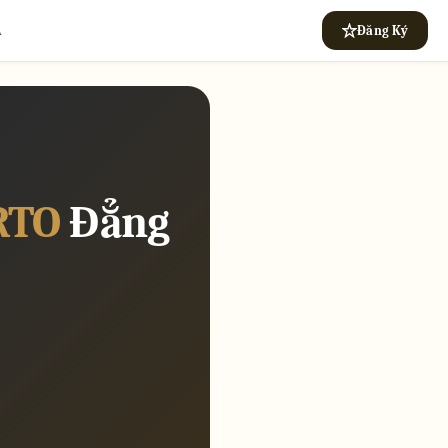
Á
Đăng Ký
RTO
Đẳng