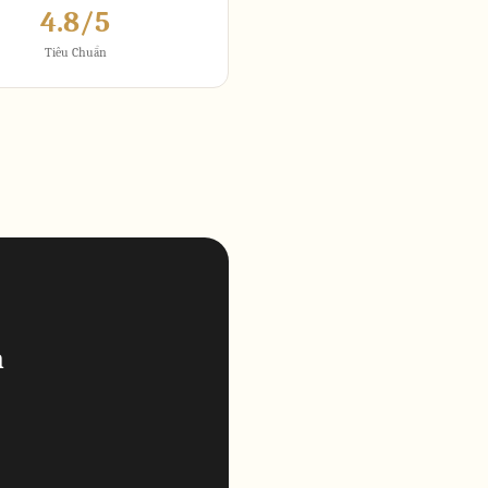
4.8/5
Tiêu Chuẩn
n