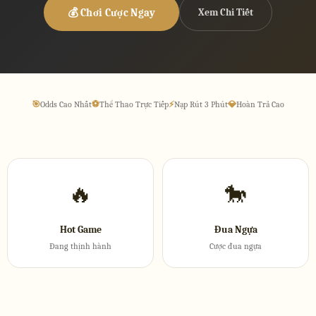
💰 Chơi Cược Ngay
Xem Chi Tiết
🎯
Odds Cao Nhất
⚽
Thể Thao Trực Tiếp
⚡
Nạp Rút 3 Phút
💎
Hoàn Trả Cao
🔥
🐎
Hot Game
Đua Ngựa
Đang thịnh hành
Cược đua ngựa