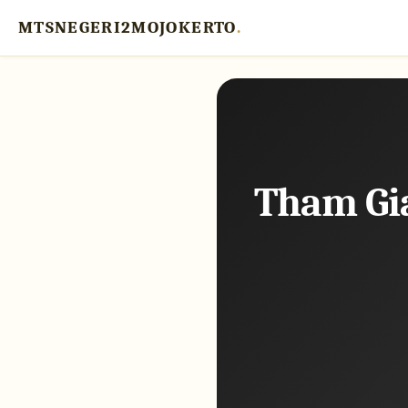
MTSNEGERI2MOJOKERTO
.
Tham Gi