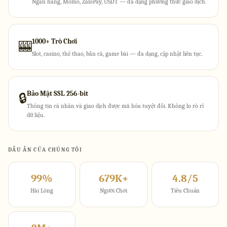
Ngân hàng, Momo, ZaloPay, USDT — đa dạng phương thức giao dịch.
1000+ Trò Chơi
🎰
Slot, casino, thể thao, bắn cá, game bài — đa dạng, cập nhật liên tục.
Bảo Mật SSL 256-bit
🔒
Thông tin cá nhân và giao dịch được mã hóa tuyệt đối. Không lo rò rỉ
dữ liệu.
DẤU ẤN CỦA CHÚNG TÔI
99%
679K+
4.8/5
Hài Lòng
Người Chơi
Tiêu Chuẩn