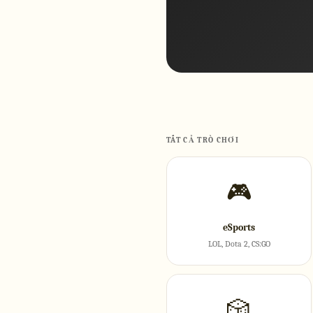
TẤT CẢ TRÒ CHƠI
🎮
eSports
LOL, Dota 2, CS:GO
🎲