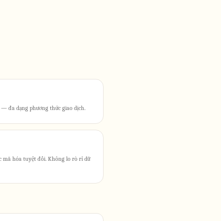
— đa dạng phương thức giao dịch.
 mã hóa tuyệt đối. Không lo rò rỉ dữ