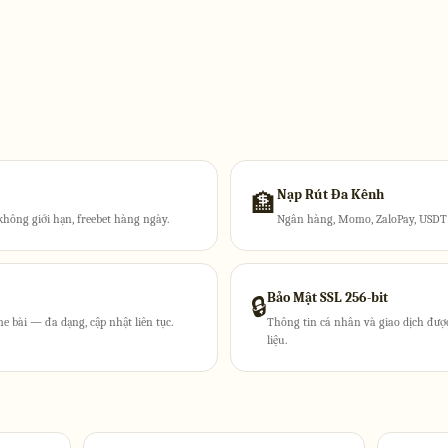
Nạp Rút Đa Kênh
🏦
hông giới hạn, freebet hàng ngày.
Ngân hàng, Momo, ZaloPay, USDT 
Bảo Mật SSL 256-bit
🔒
ame bài — đa dạng, cập nhật liên tục.
Thông tin cá nhân và giao dịch được
liệu.