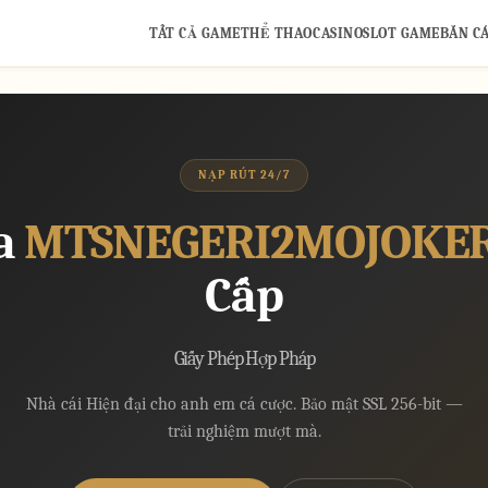
TẤT CẢ GAME
THỂ THAO
CASINO
SLOT GAME
BẮN C
NẠP RÚT 24/7
a
MTSNEGERI2MOJOKE
Cấp
Giấy Phép Hợp Pháp
Nhà cái Hiện đại cho anh em cá cược. Bảo mật SSL 256-bit —
trải nghiệm mượt mà.