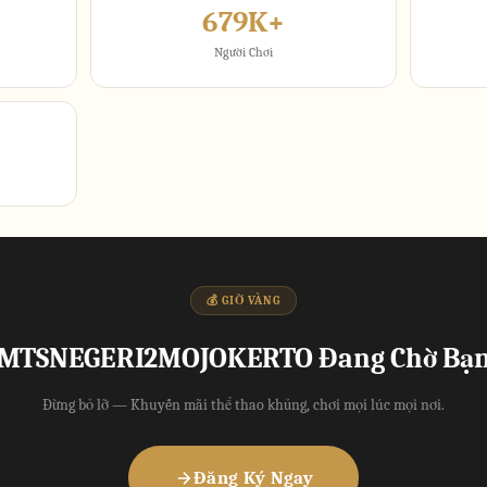
679K+
Người Chơi
💰 GIỜ VÀNG
MTSNEGERI2MOJOKERTO Đang Chờ Bạ
Đừng bỏ lỡ — Khuyến mãi thể thao khủng, chơi mọi lúc mọi nơi.
Đăng Ký Ngay