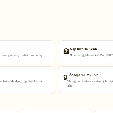
Nạp Rút Đa Kênh
🏦
hông giới hạn, freebet hàng ngày.
Ngân hàng, Momo, ZaloPay, USDT 
Bảo Mật SSL 256-bit
🔒
ame bài — đa dạng, cập nhật liên tục.
Thông tin cá nhân và giao dịch được
liệu.