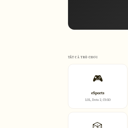
TẤT CẢ TRÒ CHƠI
🎮
eSports
LOL, Dota 2, CS:GO
🎲