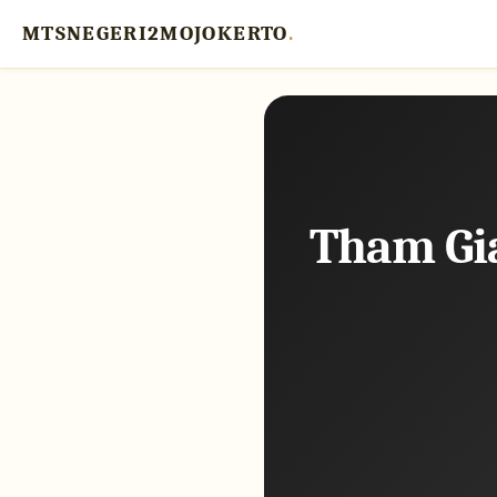
MTSNEGERI2MOJOKERTO
.
Tham Gi