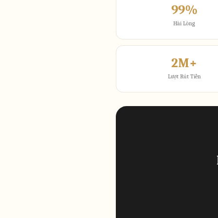
99%
Hài Lòng
2M+
Lượt Rút Tiền