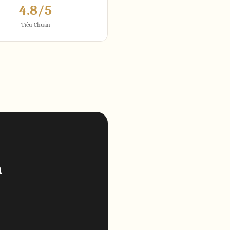
4.8/5
Tiêu Chuẩn
n