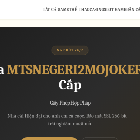
TẤT CẢ GAME
THỂ THAO
CASINO
SLOT GAME
BẮN C
NẠP RÚT 24/7
a
MTSNEGERI2MOJOKE
Cấp
Giấy Phép Hợp Pháp
Nhà cái Hiện đại cho anh em cá cược. Bảo mật SSL 256-bit —
trải nghiệm mượt mà.