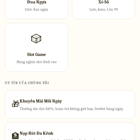
Đua Ngựa
Xổ Số
Cược đua ngựa
Loto, keno, 1 ăn 99
🎲
Slot Game
Hàng nghìn slot đỉnh cao
UY TÍN CỦA CHÚNG TÔI
Khuyến Mãi Mỗi Ngày
🎁
Thưởng tân thủ 100%, hoàn trả không giới hạn, freebet hàng ngày.
Nạp Rút Đa Kênh
🏦