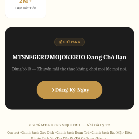
2M+
Lượt Rút Tiền
💰 GIỜ VÀNG
MTSNEGERI2MOJOKERTO Đang Chờ Bạn
Đừng bỏ lỡ — Khuyến mãi thể thao khủng, chơi mọi lúc mọi nơi.
Đăng Ký Ngay
© 2026 MTSNEGERI2MOJOKERTO — Nhà Cái Uy Tín
Contact
·
Chính Sách Giao Dịch
·
Chính Sách Hoàn Trả
·
Chính Sách Bảo Mật
·
Điều
Khoản Dịch Vụ
·
Tra Cứu Vé
·
Tất Cả Game
·
Sitemap