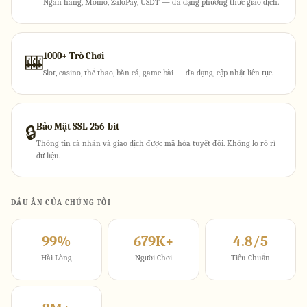
Ngân hàng, Momo, ZaloPay, USDT — đa dạng phương thức giao dịch.
1000+ Trò Chơi
🎰
Slot, casino, thể thao, bắn cá, game bài — đa dạng, cập nhật liên tục.
Bảo Mật SSL 256-bit
🔒
Thông tin cá nhân và giao dịch được mã hóa tuyệt đối. Không lo rò rỉ
dữ liệu.
DẤU ẤN CỦA CHÚNG TÔI
99%
679K+
4.8/5
Hài Lòng
Người Chơi
Tiêu Chuẩn