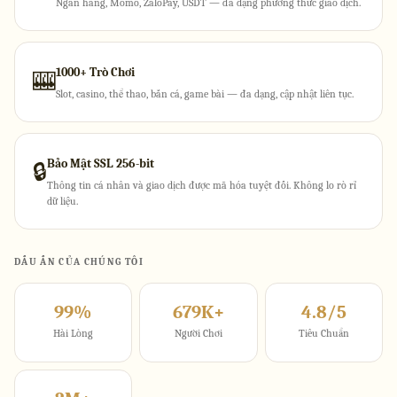
Ngân hàng, Momo, ZaloPay, USDT — đa dạng phương thức giao dịch.
1000+ Trò Chơi
🎰
Slot, casino, thể thao, bắn cá, game bài — đa dạng, cập nhật liên tục.
Bảo Mật SSL 256-bit
🔒
Thông tin cá nhân và giao dịch được mã hóa tuyệt đối. Không lo rò rỉ
dữ liệu.
DẤU ẤN CỦA CHÚNG TÔI
99%
679K+
4.8/5
Hài Lòng
Người Chơi
Tiêu Chuẩn