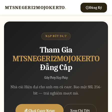
MTSNEGERI2MOJOKERTO
.
Đăng Ký
NẠP RÚT 24/7
Tham Gia
MTSNEGERI2MOJOKERTO
Đẳng Cấp
Giấy Phép Hợp Pháp
Nhà cái Hiện đại cho anh em cá cược. Bảo mật SSL 256-
bit — trải nghiệm mượt mà.
💰 Chơi Cược Ngay
Xem Chi Tiết