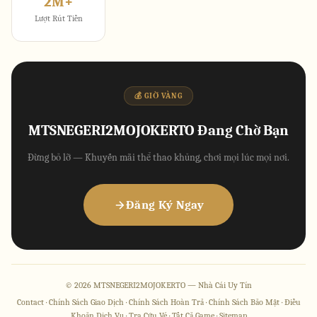
2M+
Lượt Rút Tiền
💰 GIỜ VÀNG
MTSNEGERI2MOJOKERTO Đang Chờ Bạn
Đừng bỏ lỡ — Khuyến mãi thể thao khủng, chơi mọi lúc mọi nơi.
Đăng Ký Ngay
© 2026 MTSNEGERI2MOJOKERTO — Nhà Cái Uy Tín
Contact
·
Chính Sách Giao Dịch
·
Chính Sách Hoàn Trả
·
Chính Sách Bảo Mật
·
Điều
Khoản Dịch Vụ
·
Tra Cứu Vé
·
Tất Cả Game
·
Sitemap