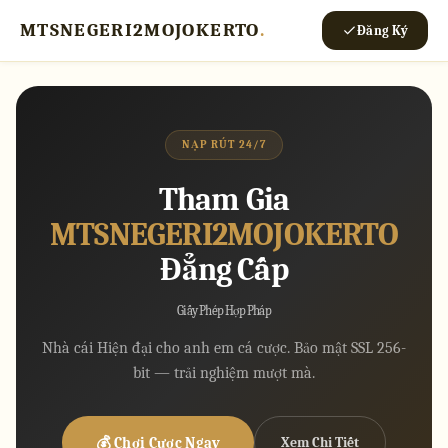
MTSNEGERI2MOJOKERTO
.
Đăng Ký
NẠP RÚT 24/7
Tham Gia
MTSNEGERI2MOJOKERTO
Đẳng Cấp
Giấy Phép Hợp Pháp
Nhà cái Hiện đại cho anh em cá cược. Bảo mật SSL 256-
bit — trải nghiệm mượt mà.
💰 Chơi Cược Ngay
Xem Chi Tiết