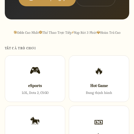
🎯
Odds Cao Nhất
⚽
Thể Thao Trực Tiếp
⚡
Nạp Rút 3 Phút
💎
Hoàn Trả Cao
TẤT CẢ TRÒ CHƠI
🎮
🔥
eSports
Hot Game
LOL, Dota 2, CS:GO
Đang thịnh hành
🐎
🎫