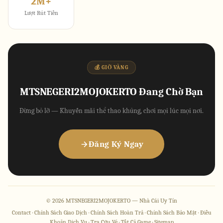
2M+
Lượt Rút Tiền
💰 GIỜ VÀNG
MTSNEGERI2MOJOKERTO Đang Chờ Bạn
Đừng bỏ lỡ — Khuyến mãi thể thao khủng, chơi mọi lúc mọi nơi.
Đăng Ký Ngay
© 2026 MTSNEGERI2MOJOKERTO — Nhà Cái Uy Tín
Contact
·
Chính Sách Giao Dịch
·
Chính Sách Hoàn Trả
·
Chính Sách Bảo Mật
·
Điều
Khoản Dịch Vụ
·
Tra Cứu Vé
·
Tất Cả Game
·
Sitemap