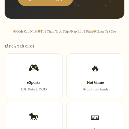
🎯
Odds Cao Nhất
⚽
Thể Thao Trực Tiếp
⚡
Nạp Rút 3 Phút
💎
Hoàn Trả Cao
TẤT CẢ TRÒ CHƠI
🎮
🔥
eSports
Hot Game
LOL, Dota 2, CS:GO
Đang thịnh hành
🐎
🎫