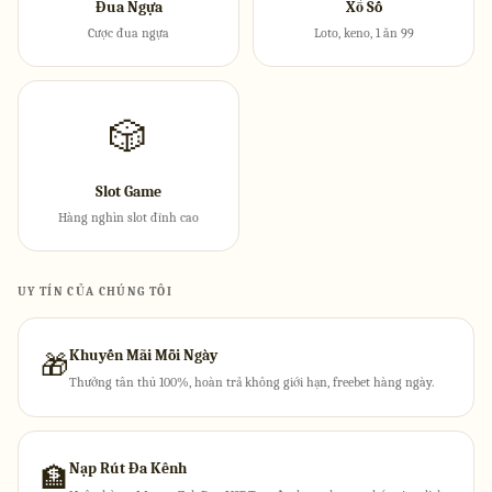
Đua Ngựa
Xổ Số
Cược đua ngựa
Loto, keno, 1 ăn 99
🎲
Slot Game
Hàng nghìn slot đỉnh cao
UY TÍN CỦA CHÚNG TÔI
Khuyến Mãi Mỗi Ngày
🎁
Thưởng tân thủ 100%, hoàn trả không giới hạn, freebet hàng ngày.
Nạp Rút Đa Kênh
🏦