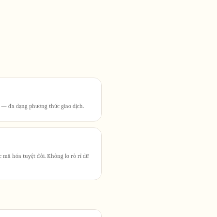
— đa dạng phương thức giao dịch.
 mã hóa tuyệt đối. Không lo rò rỉ dữ