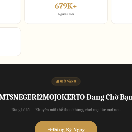
679K+
Người Chơi
💰 GIỜ VÀNG
MTSNEGERI2MOJOKERTO Đang Chờ Bạ
Đừng bỏ lỡ — Khuyến mãi thể thao khủng, chơi mọi lúc mọi nơi.
Đăng Ký Ngay