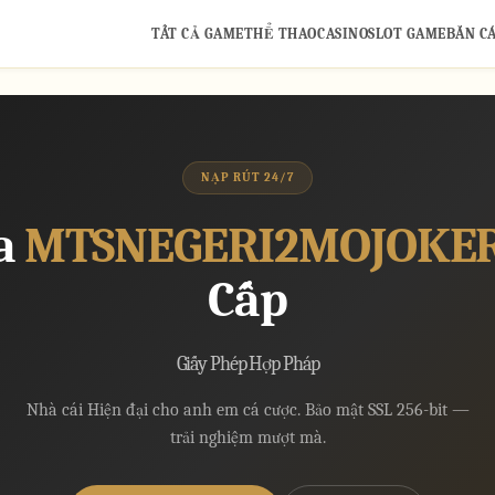
TẤT CẢ GAME
THỂ THAO
CASINO
SLOT GAME
BẮN C
NẠP RÚT 24/7
a
MTSNEGERI2MOJOKE
Cấp
Giấy Phép Hợp Pháp
Nhà cái Hiện đại cho anh em cá cược. Bảo mật SSL 256-bit —
trải nghiệm mượt mà.