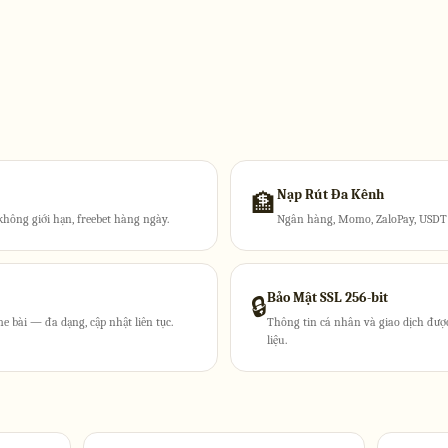
Nạp Rút Đa Kênh
🏦
hông giới hạn, freebet hàng ngày.
Ngân hàng, Momo, ZaloPay, USDT 
Bảo Mật SSL 256-bit
🔒
ame bài — đa dạng, cập nhật liên tục.
Thông tin cá nhân và giao dịch được
liệu.