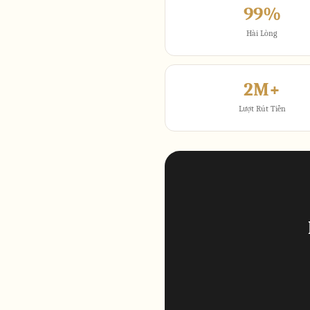
99%
Hài Lòng
2M+
Lượt Rút Tiền