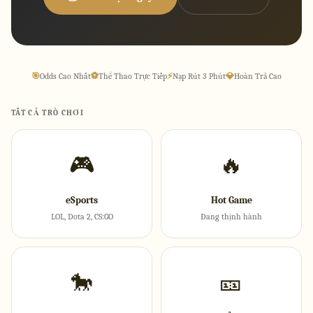
🎯
Odds Cao Nhất
⚽
Thể Thao Trực Tiếp
⚡
Nạp Rút 3 Phút
💎
Hoàn Trả Cao
TẤT CẢ TRÒ CHƠI
🎮
🔥
eSports
Hot Game
LOL, Dota 2, CS:GO
Đang thịnh hành
🐎
🎫