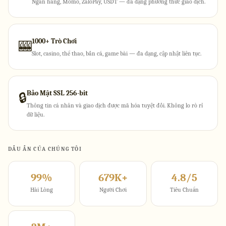
Ngân hàng, Momo, ZaloPay, USDT — đa dạng phương thức giao dịch.
1000+ Trò Chơi
🎰
Slot, casino, thể thao, bắn cá, game bài — đa dạng, cập nhật liên tục.
Bảo Mật SSL 256-bit
🔒
Thông tin cá nhân và giao dịch được mã hóa tuyệt đối. Không lo rò rỉ
dữ liệu.
DẤU ẤN CỦA CHÚNG TÔI
99%
679K+
4.8/5
Hài Lòng
Người Chơi
Tiêu Chuẩn