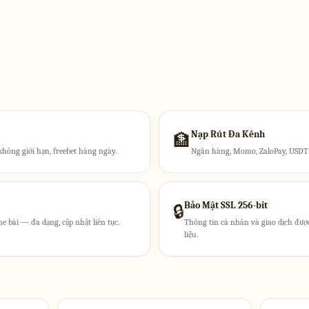
Nạp Rút Đa Kênh
🏦
hông giới hạn, freebet hàng ngày.
Ngân hàng, Momo, ZaloPay, USDT 
Bảo Mật SSL 256-bit
🔒
ame bài — đa dạng, cập nhật liên tục.
Thông tin cá nhân và giao dịch được
liệu.