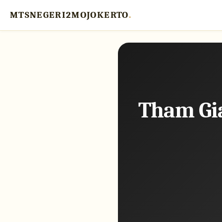
MTSNEGERI2MOJOKERTO
.
Tham Gi