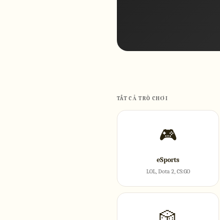
TẤT CẢ TRÒ CHƠI
🎮
eSports
LOL, Dota 2, CS:GO
🎲