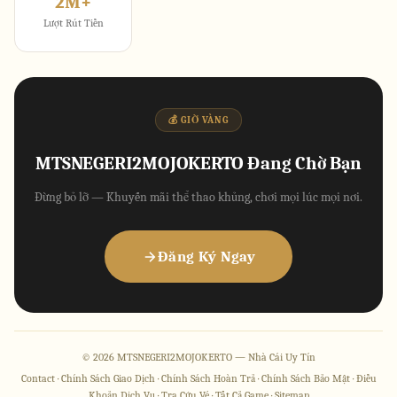
2M+
Lượt Rút Tiền
💰 GIỜ VÀNG
MTSNEGERI2MOJOKERTO Đang Chờ Bạn
Đừng bỏ lỡ — Khuyến mãi thể thao khủng, chơi mọi lúc mọi nơi.
Đăng Ký Ngay
© 2026 MTSNEGERI2MOJOKERTO — Nhà Cái Uy Tín
Contact
·
Chính Sách Giao Dịch
·
Chính Sách Hoàn Trả
·
Chính Sách Bảo Mật
·
Điều
Khoản Dịch Vụ
·
Tra Cứu Vé
·
Tất Cả Game
·
Sitemap