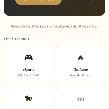
🎯
Odds Cao Nhất
⚽
Thể Thao Trực Tiếp
⚡
Nạp Rút 3 Phút
💎
Hoàn Trả Cao
TẤT CẢ TRÒ CHƠI
🎮
🔥
eSports
Hot Game
LOL, Dota 2, CS:GO
Đang thịnh hành
🐎
🎫