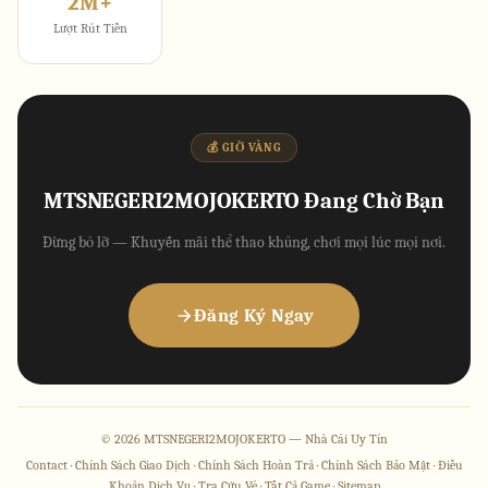
2M+
Lượt Rút Tiền
💰 GIỜ VÀNG
MTSNEGERI2MOJOKERTO Đang Chờ Bạn
Đừng bỏ lỡ — Khuyến mãi thể thao khủng, chơi mọi lúc mọi nơi.
Đăng Ký Ngay
© 2026 MTSNEGERI2MOJOKERTO — Nhà Cái Uy Tín
Contact
·
Chính Sách Giao Dịch
·
Chính Sách Hoàn Trả
·
Chính Sách Bảo Mật
·
Điều
Khoản Dịch Vụ
·
Tra Cứu Vé
·
Tất Cả Game
·
Sitemap