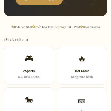
🎯
Odds Cao Nhất
⚽
Thể Thao Trực Tiếp
⚡
Nạp Rút 3 Phút
💎
Hoàn Trả Cao
TẤT CẢ TRÒ CHƠI
🎮
🔥
eSports
Hot Game
LOL, Dota 2, CS:GO
Đang thịnh hành
🐎
🎫