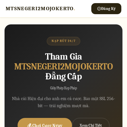
MTSNEGERI2MOJOKERTO
.
Đăng Ký
NẠP RÚT 24/7
Tham Gia
MTSNEGERI2MOJOKERTO
Đẳng Cấp
Giấy Phép Hợp Pháp
Nhà cái Hiện đại cho anh em cá cược. Bảo mật SSL 256-
bit — trải nghiệm mượt mà.
💰 Chơi Cược Ngay
Xem Chi Tiết