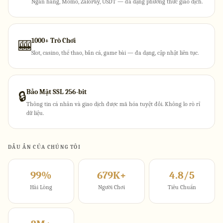
Ngân hàng, Momo, ZaloPay, USDT — đa dạng phương thức giao dịch.
1000+ Trò Chơi
🎰
Slot, casino, thể thao, bắn cá, game bài — đa dạng, cập nhật liên tục.
Bảo Mật SSL 256-bit
🔒
Thông tin cá nhân và giao dịch được mã hóa tuyệt đối. Không lo rò rỉ
dữ liệu.
DẤU ẤN CỦA CHÚNG TÔI
99%
679K+
4.8/5
Hài Lòng
Người Chơi
Tiêu Chuẩn