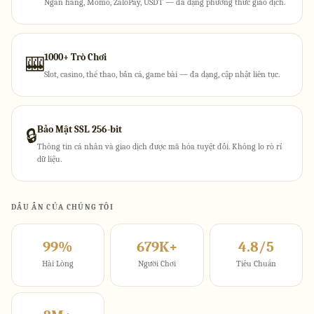
Ngân hàng, Momo, ZaloPay, USDT — đa dạng phương thức giao dịch.
1000+ Trò Chơi
🎰
Slot, casino, thể thao, bắn cá, game bài — đa dạng, cập nhật liên tục.
Bảo Mật SSL 256-bit
🔒
Thông tin cá nhân và giao dịch được mã hóa tuyệt đối. Không lo rò rỉ
dữ liệu.
DẤU ẤN CỦA CHÚNG TÔI
99%
679K+
4.8/5
Hài Lòng
Người Chơi
Tiêu Chuẩn