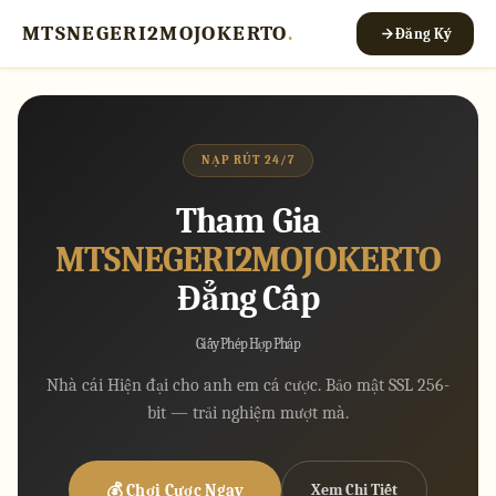
MTSNEGERI2MOJOKERTO
.
Đăng Ký
NẠP RÚT 24/7
Tham Gia
MTSNEGERI2MOJOKERTO
Đẳng Cấp
Giấy Phép Hợp Pháp
Nhà cái Hiện đại cho anh em cá cược. Bảo mật SSL 256-
bit — trải nghiệm mượt mà.
💰 Chơi Cược Ngay
Xem Chi Tiết