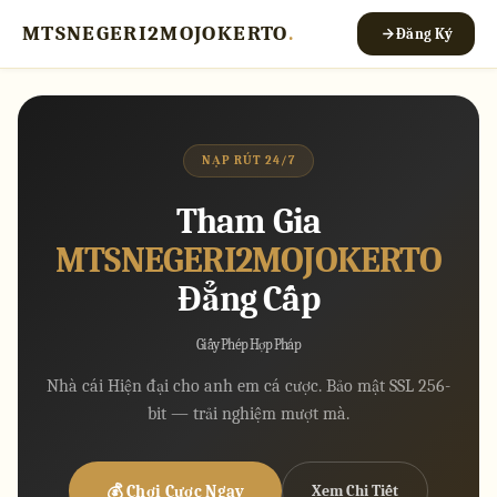
MTSNEGERI2MOJOKERTO
.
Đăng Ký
NẠP RÚT 24/7
Tham Gia
MTSNEGERI2MOJOKERTO
Đẳng Cấp
Giấy Phép Hợp Pháp
Nhà cái Hiện đại cho anh em cá cược. Bảo mật SSL 256-
bit — trải nghiệm mượt mà.
💰 Chơi Cược Ngay
Xem Chi Tiết