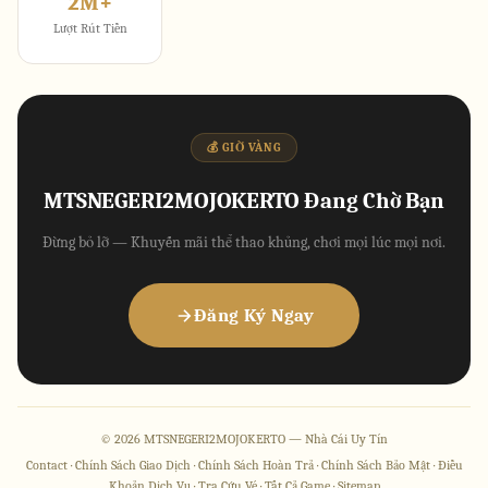
2M+
Lượt Rút Tiền
💰 GIỜ VÀNG
MTSNEGERI2MOJOKERTO Đang Chờ Bạn
Đừng bỏ lỡ — Khuyến mãi thể thao khủng, chơi mọi lúc mọi nơi.
Đăng Ký Ngay
© 2026 MTSNEGERI2MOJOKERTO — Nhà Cái Uy Tín
Contact
·
Chính Sách Giao Dịch
·
Chính Sách Hoàn Trả
·
Chính Sách Bảo Mật
·
Điều
Khoản Dịch Vụ
·
Tra Cứu Vé
·
Tất Cả Game
·
Sitemap